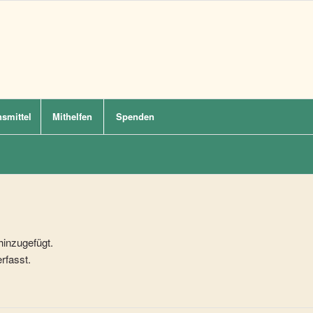
smittel
Mithelfen
Spenden
hinzugefügt.
rfasst.