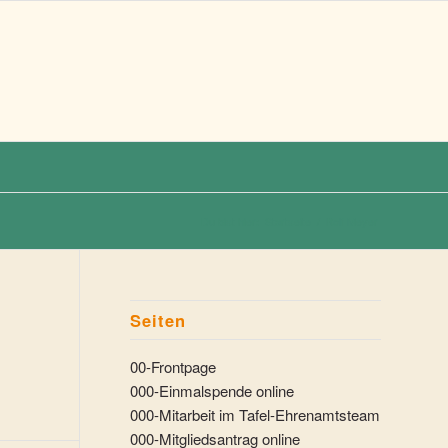
Du bist hier:
Startseite
/
Rolf Meyer
Seiten
00-Frontpage
000-Einmalspende online
000-Mitarbeit im Tafel-Ehrenamtsteam
000-Mitgliedsantrag online