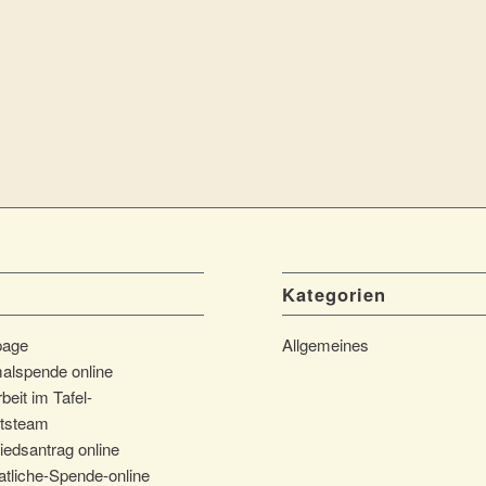
Kategorien
page
Allgemeines
alspende online
beit im Tafel-
tsteam
iedsantrag online
tliche-Spende-online