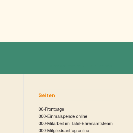
Du bist hier:
Startseite
/
2018
/
Dezember
Seiten
00-Frontpage
000-Einmalspende online
000-Mitarbeit im Tafel-Ehrenamtsteam
000-Mitgliedsantrag online