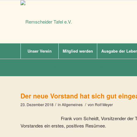
Unser Verein
Mitglied werden
Ausgabe der Leben
Archiv für das Monat: Dezember, 2018
Der neue Vorstand hat sich gut eingea
/
/
23. Dezember 2018
in
Allgemeines
von
Rolf Meyer
Frank vom Scheidt, Vorsitzender der 
Vorstandes ein erstes, positives Resümee.