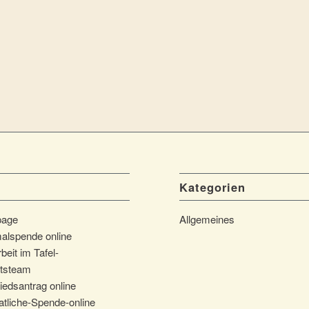
Kategorien
page
Allgemeines
alspende online
beit im Tafel-
tsteam
iedsantrag online
tliche-Spende-online