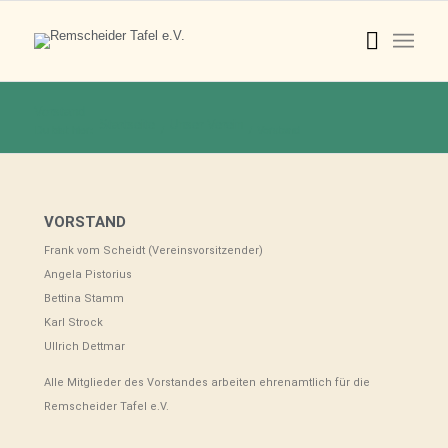
Vorstand
Startseite
Unser Verein
Du bist hier:
/
/
Vorstand
VORSTAND
Frank vom Scheidt (Vereinsvorsitzender)
Angela Pistorius
Bettina Stamm
Karl Strock
Ullrich Dettmar
Alle Mitglieder des Vorstandes arbeiten ehrenamtlich für die
Remscheider Tafel e.V.