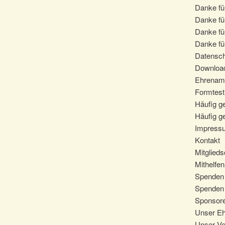
Danke für
Danke fü
Danke fü
Danke für
Datensc
Downloa
Ehrenam
Formtest
Häufig ge
Häufig ge
Impress
Kontakt
Mitglieds
Mithelfen
Spenden
Spenden 
Sponsore
Unser E
Unser Ve