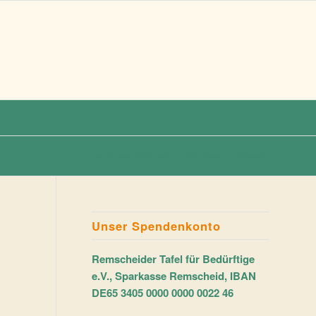
Du bist hier:
Startseite
/
Unser Verein
/
Ehrenamt
Unser Spendenkonto
Remscheider Tafel für Bedürftige
e.V., Sparkasse Remscheid, IBAN
DE65 3405 0000 0000 0022 46