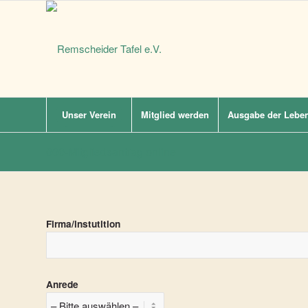
Unser Verein
Mitglied werden
Ausgabe der Leben
000-Mitgliedsantrag online
Firma/instutition
Anrede