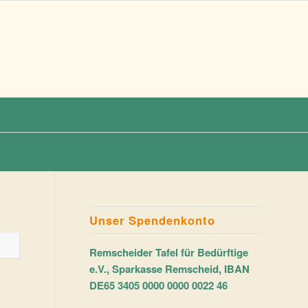
Du bist hier:
Startseite
/
000-Mitgliedsantrag online
Unser Spendenkonto
Remscheider Tafel für Bedürftige
e.V., Sparkasse Remscheid, IBAN
DE65 3405 0000 0000 0022 46