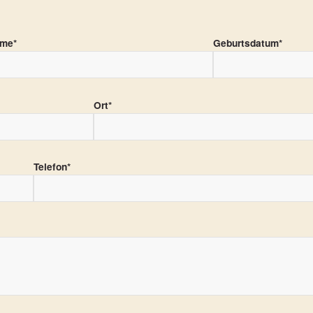
ame*
Geburtsdatum*
Ort*
Telefon*