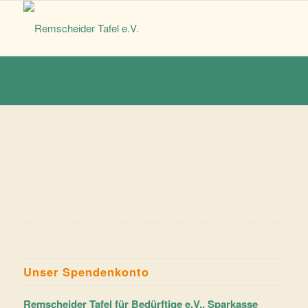
BBE Charity Cup 2022
Du bist hier:
Startseite
/
00-Frontpage
/
BBE Charity Cup 2022
Unser Spendenkonto
Remscheider Tafel für Bedürftige e.V., Sparkasse